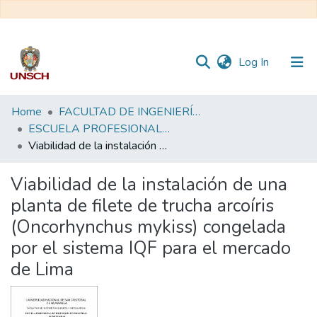
(current)
Log In
Communities
Home
FACULTAD DE INGENIERÍA QUÍMICA Y METALURGIA
&
ESCUELA PROFESIONAL DE INGENIERÍA EN INDUSTRIAS ALIMENTARIAS
Collections
Viabilidad de la instalación de una planta de filete de trucha arcoíris (Oncorhynchus mykiss) congelada por el sistema IQF para el mercado de Lima
All of DSpace
Viabilidad de la instalación de una
planta de filete de trucha arcoíris
Statistics
(Oncorhynchus mykiss) congelada
por el sistema IQF para el mercado
de Lima