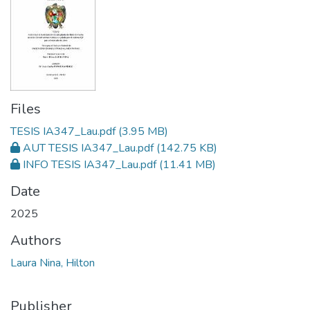
Files
TESIS IA347_Lau.pdf
(3.95 MB)
AUT TESIS IA347_Lau.pdf
(142.75 KB)
INFO TESIS IA347_Lau.pdf
(11.41 MB)
Date
2025
Authors
Laura Nina, Hilton
Publisher