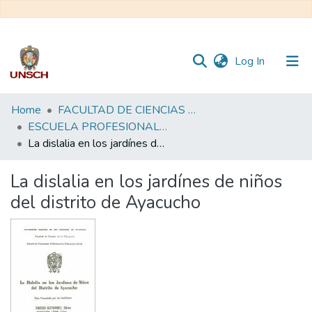
(current)
Log In
Communities
Home
FACULTAD DE CIENCIAS DE LA EDUCACIÓN
&
ESCUELA PROFESIONAL DE EDUCACIÓN INICIAL
Collections
La dislalia en los jardínes de niños del distrito de Ayacucho
All of DSpace
La dislalia en los jardínes de niños
del distrito de Ayacucho
Statistics