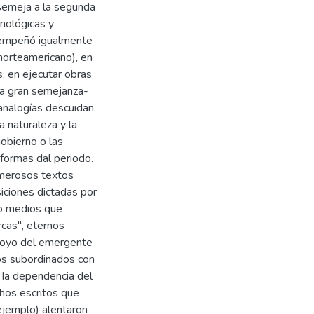
asemeja a la segunda
onológicas y
 empeñó igualmente
norteamericano), en
s, en ejecutar obras
 la gran semejanza-
analogías descuidan
 naturaleza y la
gobierno o las
eformas dal periodo.
umerosos textos
siciones dictadas por
mo medios que
rcas", eternos
apoyo del emergente
pos subordinados con
 Ia dependencia del
chos escritos que
ejemplo) alentaron