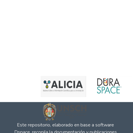
Este repositorio, elaborado en base a software
Dspace, recopila la documentación y publicaciones