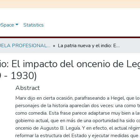
 DSpace
Statistics
ESCUELA PROFESIONAL DE ARQUEOLOGÍA E HISTORIA
La patria nueva y el indio: El impacto del oncenio de Leguía en la sociedad rural ayacuchana (1919 - 1930)
dio: El impacto del oncenio de Le
 - 1930)
Abstract
Marx dijo en cierta ocasión, parafraseando a Hegel, que l
personajes de la historia aparecían dos veces: una como tr
como comedia. Esta frase parece adaptarse muy bien a las
gobiemo actual, que en más de una oportunidad ha sido 
oncenio de Augusto B. Leguía. Y en efecto, el actual rég
reformar la estructura del Estado y ejecutar medidas que 