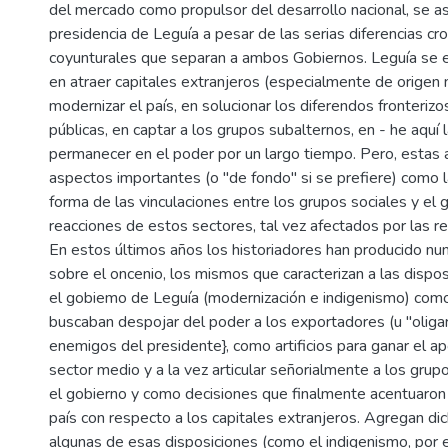
del mercado como propulsor del desarrollo nacional, se 
presidencia de Leguía a pesar de las serias diferencias cr
coyunturales que separan a ambos Gobiernos. Leguía se
en atraer capitales extranjeros (especialmente de origen 
modernizar el país, en solucionar los diferendos fronterizo
públicas, en captar a los grupos subalternos, en - he aquí
permanecer en el poder por un largo tiempo. Pero, estas 
aspectos importantes (o "de fondo" si se prefiere) como la
forma de las vinculaciones entre los grupos sociales y el 
reacciones de estos sectores, tal vez afectados por las r
En estos últimos años los historiadores han producido n
sobre el oncenio, los mismos que caracterizan a las dispo
el gobiemo de Leguía (modernización e indigenismo) co
buscaban despojar del poder a los exportadores (u "oliga
enemigos del presidente}, como artificios para ganar el 
sector medio y a la vez articular señorialmente a los gru
el gobierno y como decisiones que finalmente acentuaron
país con respecto a los capitales extranjeros. Agregan di
algunas de esas disposiciones (como el indigenismo, por 