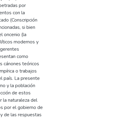
rpetradas por
entos con la
tado (Conscripción
ncionadas, si bien
l oncenio (la
líticos modernos y
ugerentes
presentan como
os cánones teóricos
mpírica o trabajos
l país. La presente
no y la población
acción de estos
 la naturaleza del
s por el gobierno de
 y de las respuestas