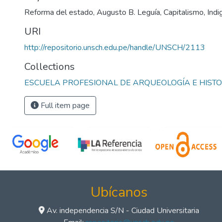
Reforma del estado
,
Augusto B. Leguía
,
Capitalismo
,
Ind
URI
http://repositorio.unsch.edu.pe/handle/UNSCH/2113
Collections
ESCUELA PROFESIONAL DE ARQUEOLOGÍA E HISTO
Full item page
Ubícanos
Av. independencia S/N - Ciudad Universitaria