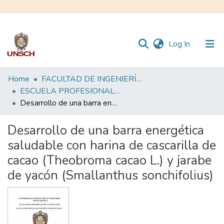
(current)
Log In
Communities
Home
FACULTAD DE INGENIERÍA QUÍMICA Y METALURGIA
&
ESCUELA PROFESIONAL DE INGENIERÍA AGROINDUSTRIAL - TESIS
Collections
Desarrollo de una barra energética saludable con harina de cascarilla de cacao (Theobroma cacao L.) y jarabe de yacón (Smallanthus sonchifolius)
All of DSpace
Desarrollo de una barra energética
saludable con harina de cascarilla de
Statistics
cacao (Theobroma cacao L.) y jarabe
de yacón (Smallanthus sonchifolius)