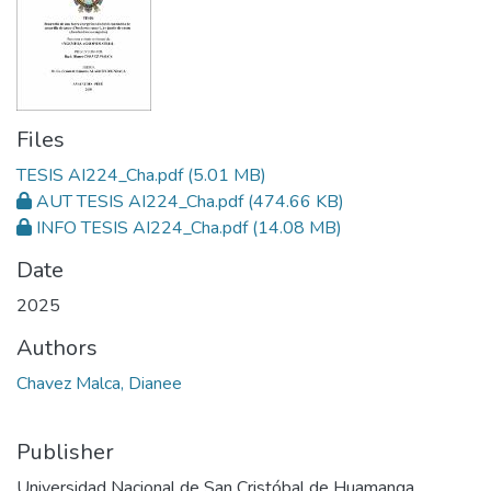
Files
TESIS AI224_Cha.pdf
(5.01 MB)
AUT TESIS AI224_Cha.pdf
(474.66 KB)
INFO TESIS AI224_Cha.pdf
(14.08 MB)
Date
2025
Authors
Chavez Malca, Dianee
Publisher
Universidad Nacional de San Cristóbal de Huamanga