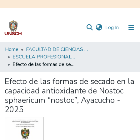
(current)
Log In
Communities
Home
FACULTAD DE CIENCIAS BIOLÓGICAS
&
ESCUELA PROFESIONAL DE BIOLOGÍA - TESIS
Collections
Efecto de las formas de secado en la capacidad antioxidante de Nostoc sphaericum “nostoc”, Ayacucho - 2025
All of DSpace
Efecto de las formas de secado en la
capacidad antioxidante de Nostoc
Statistics
sphaericum “nostoc”, Ayacucho -
2025