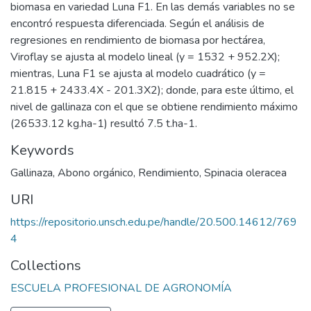
biomasa en variedad Luna F1. En las demás variables no se
encontró respuesta diferenciada. Según el análisis de
regresiones en rendimiento de biomasa por hectárea,
Viroflay se ajusta al modelo lineal (y = 1532 + 952.2X);
mientras, Luna F1 se ajusta al modelo cuadrático (y =
21.815 + 2433.4X - 201.3X2); donde, para este último, el
nivel de gallinaza con el que se obtiene rendimiento máximo
(26533.12 kg.ha-1) resultó 7.5 t.ha-1.
Keywords
Gallinaza
,
Abono orgánico
,
Rendimiento
,
Spinacia oleracea
URI
https://repositorio.unsch.edu.pe/handle/20.500.14612/769
4
Collections
ESCUELA PROFESIONAL DE AGRONOMÍA