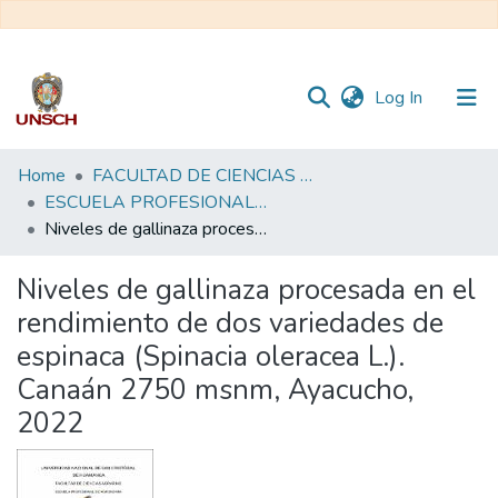
(current)
Log In
Communities
Home
FACULTAD DE CIENCIAS AGRARIAS
&
ESCUELA PROFESIONAL DE AGRONOMÍA
Collections
Niveles de gallinaza procesada en el rendimiento de dos variedades de espinaca (Spinacia oleracea L.). Canaán 2750 msnm, Ayacucho, 2022
All of DSpace
Niveles de gallinaza procesada en el
rendimiento de dos variedades de
Statistics
espinaca (Spinacia oleracea L.).
Canaán 2750 msnm, Ayacucho,
2022