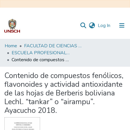
(current)
Log In
Communities
Home
FACULTAD DE CIENCIAS DE LA SALUD
&
ESCUELA PROFESIONAL DE FARMACIA Y BIOQUÍMICA
Collections
Contenido de compuestos fenólicos, flavonoides y actividad antioxidante de las hojas de Berberis boliviana Lechl. “tankar” o “airampu”. Ayacucho 2018.
All of DSpace
Contenido de compuestos fenólicos,
flavonoides y actividad antioxidante
Statistics
de las hojas de Berberis boliviana
Lechl. “tankar” o “airampu”.
Ayacucho 2018.