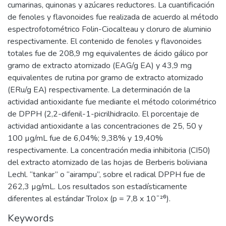
cumarinas, quinonas y azúcares reductores. La cuantificación
de fenoles y flavonoides fue realizada de acuerdo al método
espectrofotométrico Folin-Ciocalteau y cloruro de aluminio
respectivamente. El contenido de fenoles y flavonoides
totales fue de 208,9 mg equivalentes de ácido gálico por
gramo de extracto atomizado (EAG/g EA) y 43,9 mg
equivalentes de rutina por gramo de extracto atomizado
(ERu/g EA) respectivamente. La determinación de la
actividad antioxidante fue mediante el método colorimétrico
de DPPH (2,2-difenil-1-picrilhidracilo. El porcentaje de
actividad antioxidante a las concentraciones de 25, 50 y
100 µg/mL fue de 6,04%; 9,38% y 19,40%
respectivamente. La concentración media inhibitoria (CI50)
del extracto atomizado de las hojas de Berberis boliviana
Lechl. “tankar” o “airampu”, sobre el radical DPPH fue de
262,3 µg/mL. Los resultados son estadísticamente
diferentes al estándar Trolox (p = 7,8 x 10¯²⁶).
Keywords