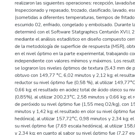
realizaron las siguientes operaciones: recepción, lavado/s
Inspeccionado y repasado, trozado, clasificado, lavado, es
(sometidas a diferentes temperaturas, tiempos de fritado
escurrido 02, enfriado, congelado y embolsado. Durante la
determinó con el Software Statgraphics Centurión XVI.I, 
mediante el análisis estadístico en diseño compuesto cen
de la metodología de superficie de respuesta (MSR), obt
en el nivel óptimo en la parte experimental, trabajando con
independiente con valores mínimos y máximos. Los result
se lograron los niveles óptimos de textura (5,43 mm de 
obtuvo con 149,77 °C, 6,02 minutos y 2,12 kg; el resulta
reductor su nivel óptimo fue (0,58 %), al utilizar 149,77°
0,66 kg; el resultado en acidez total de ácido oleico su ni
(0,85%), al utilizar 200,23°C, 2,58 minutos y 0,66 kg; el 
de peróxido su nivel óptimo fue (1,55 meq O2/kg), con 1
minutos y 1,42 kg; el resultado en olor su nivel óptimo fu
hedónica), al utilizar 157,72°C, 0,98 minutos y 2,34 kg; el
su nivel óptimo fue (7,69 escala hedónica), al utilizar 15
y 2,34 kg; en cuanto al sabor su nivel óptimo fue (7,27 esc