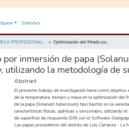
 DSpace
Statistics
ESCUELA PROFESIONAL DE INGENIERÍA EN INDUSTRIAS ALIMENTARIAS
Optimización del fritado por inmersión de papa (Solanum tuberosum) tipo bastón variedad yungay, utilizando la metodología de superficie de respuesta
do por inmersión de papa (Solan
 utilizando la metodología de s
Abstract
El presente trabajo de investigación tiene como objetivo 
de la temperatura, tiempo y masa en la optimización del f
de la papa (Solanum tuberosum) tipo bastón en la varied
características físicas, químicas y sensoriales, utilizando 
de superficie de respuesta (SR) con el Software Statgraph
Las papas procedieron del distrito de Luis Carranza - La 