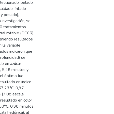
eleccionado, pelado,
caldado, fritado
 y pesado),
 investigación, se
20 tratamientos
tral rotable (DCCR)
eniendo resultados
 la variable
ados indicaron que
profundidad) se
do en azúcar
C, 5,48 minutos y
vel óptimo fue
resultado en índice
57,23°C, 0,97
e (7,08 escala
 resultado en color
8,00°C, 0,98 minutos
ala hedónica), al