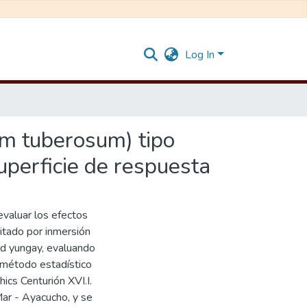
Log In
um tuberosum) tipo
uperficie de respuesta
evaluar los efectos
ritado por inmersión
ad yungay, evaluando
el método estadístico
ics Centurión XVI.I.
Mar - Ayacucho, y se