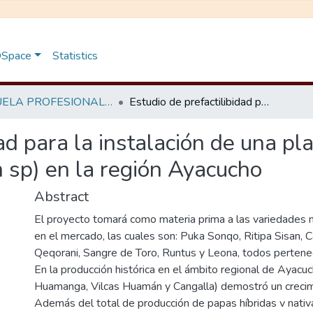
 DSpace
Statistics
ESCUELA PROFESIONAL DE INGENIERÍA AGROINDUSTRIAL - TESIS
Estudio de prefactilibidad para la instalación de una planta de empacado para papas nativas (solanum sp) en la región Ayacucho
dad para la instalación de una 
 sp) en la región Ayacucho
Abstract
El proyecto tomará como materia prima a las variedades n
en el mercado, las cuales son: Puka Sonqo, Ritipa Sisan, 
Qeqorani, Sangre de Toro, Runtus y Leona, todos pertene
En la producción histórica en el ámbito regional de Ayacu
Huamanga, Vilcas Huamán y Cangalla) demostró un creci
Además del total de producción de papas híbridas v nati