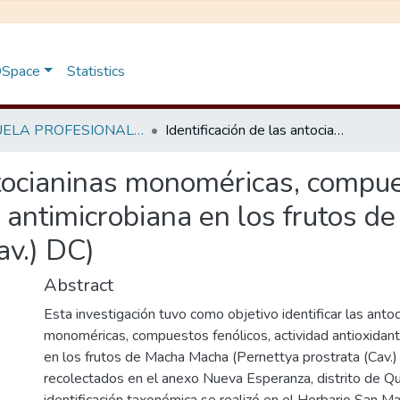
 DSpace
Statistics
ESCUELA PROFESIONAL DE INGENIERÍA EN INDUSTRIAS ALIMENTARIAS
Identificación de las antocianinas monoméricas, compuestos fenólicos, actividad antioxidante y antimicrobiana en los frutos de macha macha (Pernettya prostrata (Cav.) DC)
ntocianinas monoméricas, compue
y antimicrobiana en los frutos 
av.) DC)
Abstract
Esta investigación tuvo como objetivo identificar las antoc
monoméricas, compuestos fenólicos, actividad antioxidant
en los frutos de Macha Macha (Pernettya prostrata (Cav.)
recolectados en el anexo Nueva Esperanza, distrito de Qu