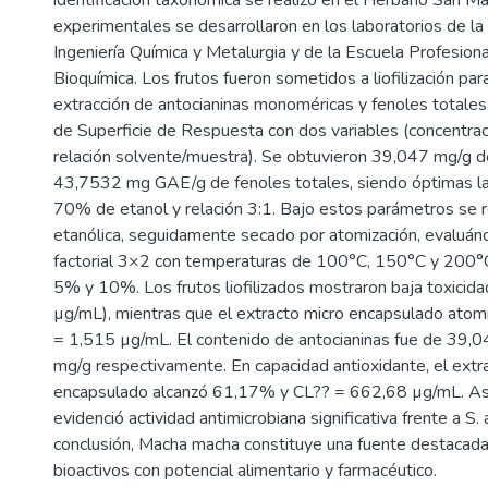
identificación taxonómica se realizó en el Herbario San M
experimentales se desarrollaron en los laboratorios de la
Ingeniería Química y Metalurgia y de la Escuela Profesion
Bioquímica. Los frutos fueron sometidos a liofilización para
extracción de antocianinas monoméricas y fenoles totale
de Superficie de Respuesta con dos variables (concentrac
relación solvente/muestra). Se obtuvieron 39,047 mg/g d
43,7532 mg GAE/g de fenoles totales, siendo óptimas la
70% de etanol y relación 3:1. Bajo estos parámetros se re
etanólica, seguidamente secado por atomización, evaluán
factorial 3×2 con temperaturas de 100°C, 150°C y 200°C,
5% y 10%. Los frutos liofilizados mostraron baja toxicid
µg/mL), mientras que el extracto micro encapsulado ato
= 1,515 µg/mL. El contenido de antocianinas fue de 39,
mg/g respectivamente. En capacidad antioxidante, el extr
encapsulado alcanzó 61,17% y CL?? = 662,68 µg/mL. As
evidenció actividad antimicrobiana significativa frente a S.
conclusión, Macha macha constituye una fuente destaca
bioactivos con potencial alimentario y farmacéutico.