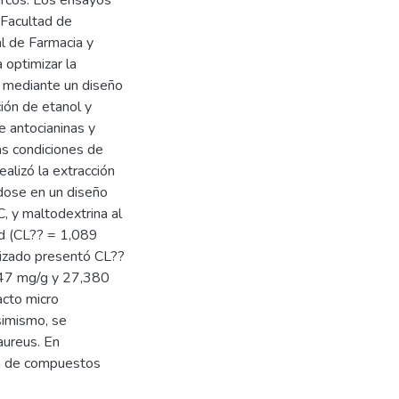
arcos. Los ensayos
 Facultad de
al de Farmacia y
 optimizar la
s mediante un diseño
ión de etanol y
e antocianinas y
s condiciones de
alizó la extracción
dose en un diseño
 y maltodextrina al
ad (CL?? = 1,089
mizado presentó CL??
047 mg/g y 27,380
acto micro
imismo, se
 aureus. En
da de compuestos