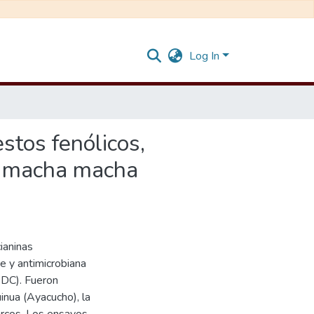
Log In
stos fenólicos,
de macha macha
ianinas
e y antimicrobiana
 DC). Fueron
inua (Ayacucho), la