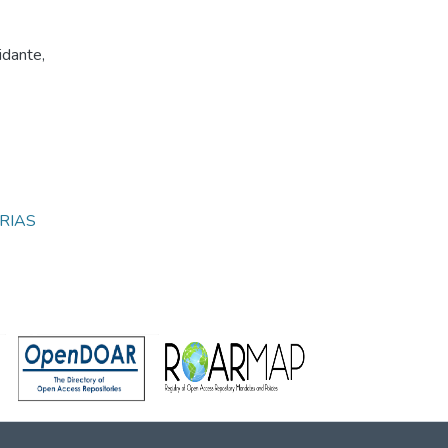
idante
,
RIAS