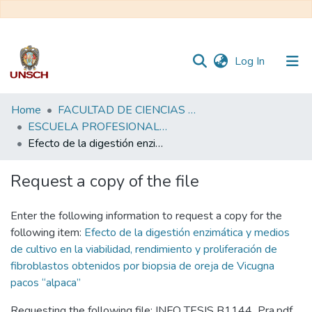
(current)
Log In
Communities
Home
FACULTAD DE CIENCIAS BIOLÓGICAS
&
ESCUELA PROFESIONAL DE BIOLOGÍA - TESIS
Collections
Efecto de la digestión enzimática y medios de cultivo en la viabilidad, rendimiento y proliferación de fibroblastos obtenidos por biopsia de oreja de Vicugna pacos “alpaca”
All of DSpace
Request a copy of the file
Statistics
Enter the following information to request a copy for the
following item:
Efecto de la digestión enzimática y medios
de cultivo en la viabilidad, rendimiento y proliferación de
fibroblastos obtenidos por biopsia de oreja de Vicugna
pacos “alpaca”
Requesting the following file: INFO TESIS B1144_Pra.pdf