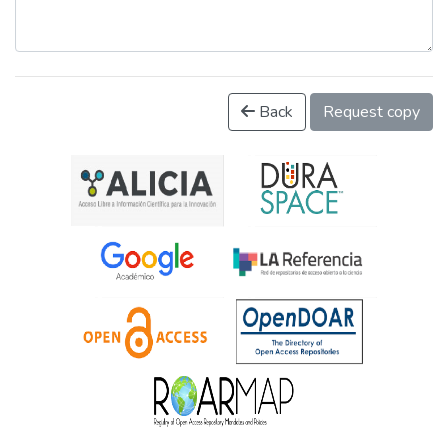
Back
Request copy