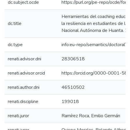
dc.subject.ocde
https://purl.org/pe-repo/ocde/for
Herramientas del coaching educati
dc.title
la resiliencia en estudiantes de la
Nacional Autónoma de Huanta. 2
dc.type
info:eu-repo/semantics/doctoralTh
renati.advisor.dni
28306518
renati.advisor.orcid
https://orcid.org/0000-0001-5
renati.author.dni
46510502
renati.discipline
199018
renati.juror
Ramírez Roca, Emilio Germán