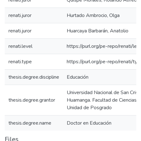
renati.juror
Quispe Morales, Rolando Alfredo
renati.juror
Hurtado Ambrocio, Olga
renati.juror
Huarcaya Barbarán, Anatolio
renati.level
https://purl.org/pe-repo/renati/le
renati.type
https://purl.org/pe-repo/renati/ty
thesis.degree.discipline
Educación
Universidad Nacional de San Crist
thesis.degree.grantor
Huamanga. Facultad de Ciencias de
Unidad de Posgrado
thesis.degree.name
Doctor en Educación
Files