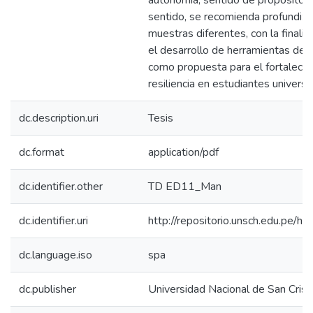
autonomía, sentido de propósito y 
sentido, se recomienda profundiza
muestras diferentes, con la finalid
el desarrollo de herramientas del
como propuesta para el fortalecim
resiliencia en estudiantes universit
dc.description.uri
Tesis
dc.format
application/pdf
dc.identifier.other
TD ED11_Man
dc.identifier.uri
http://repositorio.unsch.edu.pe
dc.language.iso
spa
dc.publisher
Universidad Nacional de San Cri