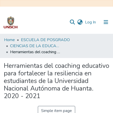
(current)
Log In
Communities
Home
ESCUELA DE POSGRADO
&
CIENCIAS DE LA EDUCACIÓN - DOCTORADO EN EDUCACIÓN
Collections
Herramientas del coaching educativo para fortalecer la resiliencia en estudiantes de la Universidad Nacional Autónoma de Huanta. 2020 - 2021
All of DSpace
Herramientas del coaching educativo
para fortalecer la resiliencia en
Statistics
estudiantes de la Universidad
Nacional Autónoma de Huanta.
2020 - 2021
Simple item page