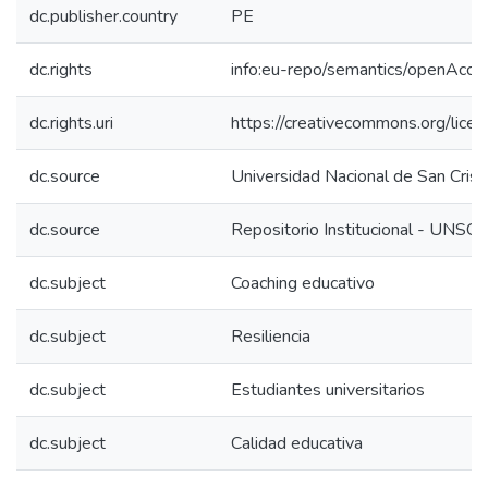
dc.publisher.country
PE
dc.rights
info:eu-repo/semantics/openAcce
dc.rights.uri
https://creativecommons.org/licen
dc.source
Universidad Nacional de San Cri
dc.source
Repositorio Institucional - UNSC
dc.subject
Coaching educativo
dc.subject
Resiliencia
dc.subject
Estudiantes universitarios
dc.subject
Calidad educativa