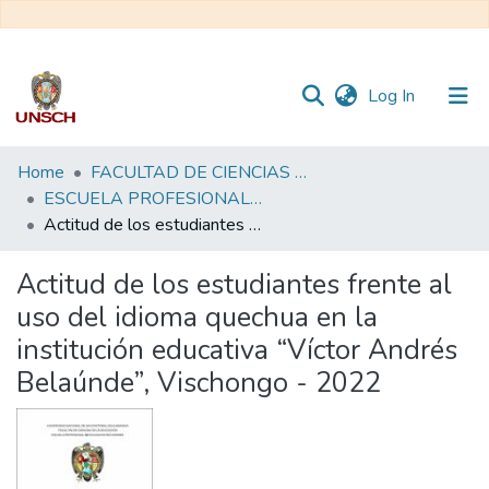
(current)
Log In
Communities
Home
FACULTAD DE CIENCIAS DE LA EDUCACIÓN
&
ESCUELA PROFESIONAL DE EDUCACIÓN SECUNDARIA
Collections
Actitud de los estudiantes frente al uso del idioma quechua en la institución educativa “Víctor Andrés Belaúnde”, Vischongo - 2022
All of DSpace
Actitud de los estudiantes frente al
uso del idioma quechua en la
Statistics
institución educativa “Víctor Andrés
Belaúnde”, Vischongo - 2022