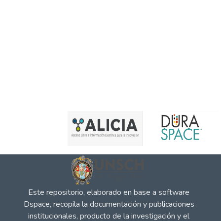
Este repositorio, elaborado en base a software
Dspace, recopila la documentación y publicaciones
institucionales, producto de la investigación y el