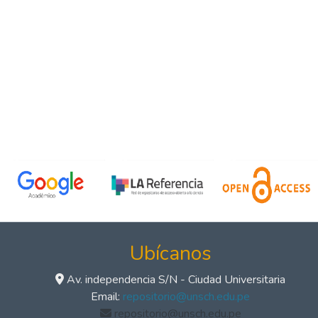
Ubícanos
Av. independencia S/N - Ciudad Universitaria
Email:
repositorio@unsch.edu.pe
repositorio@unsch.edu.pe