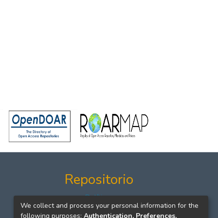
Repositorio
Políticas
We collect and process your personal information for the
Formatos
following purposes:
Authentication, Preferences,