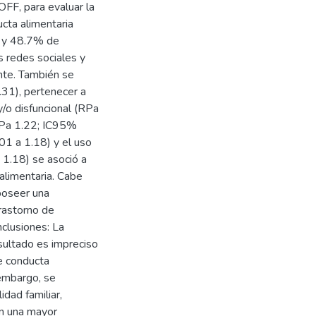
FF, para evaluar la
ucta alimentaria
% y 48.7% de
s redes sociales y
nte. También se
.31), pertenecer a
/o disfuncional (RPa
(RPa 1.22; IC95%
01 a 1.18) y el uso
 1.18) se asoció a
alimentaria. Cabe
 poseer una
trastorno de
nclusiones: La
esultado es impreciso
de conducta
 embargo, se
idad familiar,
on una mayor