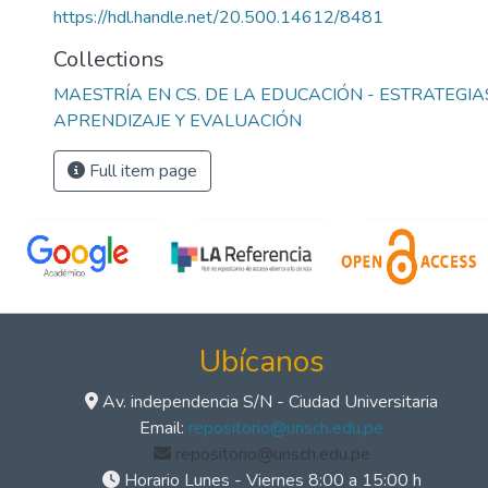
https://hdl.handle.net/20.500.14612/8481
Collections
MAESTRÍA EN CS. DE LA EDUCACIÓN - ESTRATEGI
APRENDIZAJE Y EVALUACIÓN
Full item page
Ubícanos
Av. independencia S/N - Ciudad Universitaria
Email:
repositorio@unsch.edu.pe
repositorio@unsch.edu.pe
Horario Lunes - Viernes 8:00 a 15:00 h