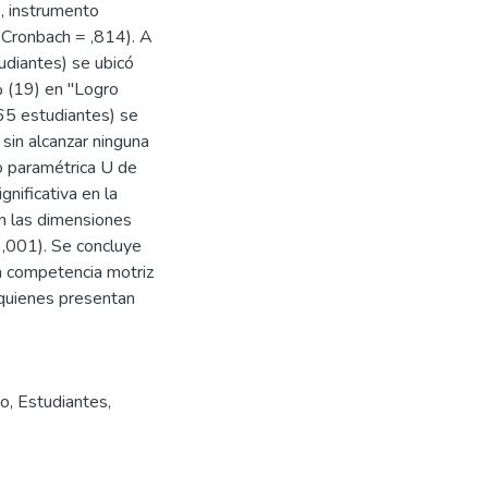
, instrumento
e Cronbach = ,814). A
udiantes) se ubicó
% (19) en "Logro
(65 estudiantes) se
 sin alcanzar ninguna
no paramétrica U de
nificativa en la
n las dimensiones
 ,001). Se concluye
la competencia motriz
 quienes presentan
po
,
Estudiantes
,