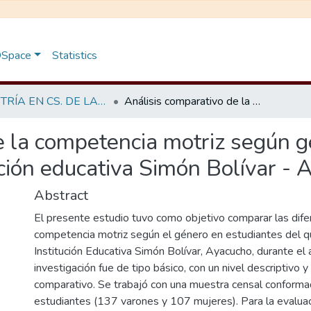
 DSpace
Statistics
MAESTRÍA EN CS. DE LA EDUCACIÓN - ESTRATEGIAS DE ENSEÑANZA, APRENDIZAJE Y EVALUACIÓN
Análisis comparativo de la competencia motriz según género en estudiantes del V Ciclo de la institución educativa Simón Bolívar - Ayacucho, 2025
e la competencia motriz según g
tución educativa Simón Bolívar -
Abstract
El presente estudio tuvo como objetivo comparar las difer
competencia motriz según el género en estudiantes del qui
Institución Educativa Simón Bolívar, Ayacucho, durante el
investigación fue de tipo básico, con un nivel descriptivo y
comparativo. Se trabajó con una muestra censal conform
estudiantes (137 varones y 107 mujeres). Para la evalua