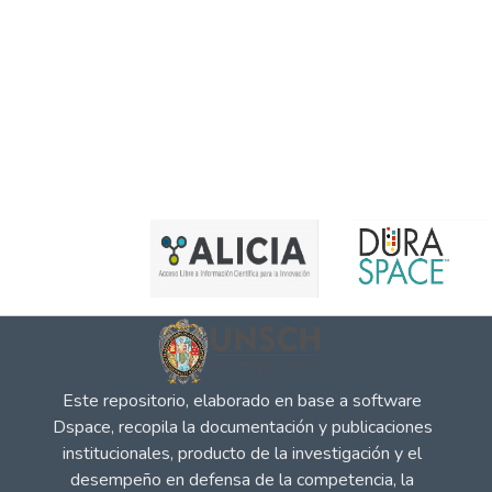
Este repositorio, elaborado en base a software
Dspace, recopila la documentación y publicaciones
institucionales, producto de la investigación y el
desempeño en defensa de la competencia, la