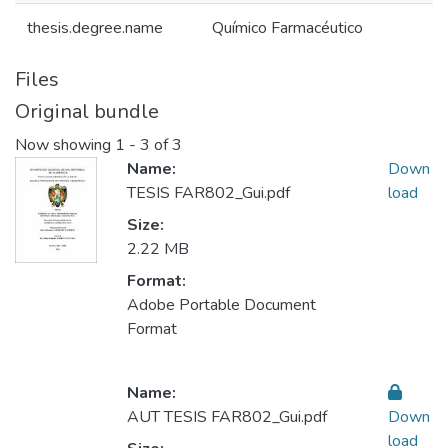
thesis.degree.name
Químico Farmacéutico
Files
Original bundle
Now showing
1 - 3 of 3
Name:
Down
TESIS FAR802_Gui.pdf
load
Size:
2.22 MB
Format:
Adobe Portable Document
Format
Name:
AUT TESIS FAR802_Gui.pdf
Down
load