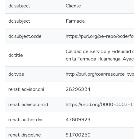
dc.subject
Cliente
dc.subject
Farmacia
dc.subject.ocde
https://purl.org/pe-repo/ocde/for
Calidad de Servicio y Fidelidad del
dc.title
en la Farmacia Huamanga. Ayacu
dc.type
http://purl.org/coar/resource_type
renati.advisor.dni
28296984
renati.advisor.orcid
https://orcid.org/0000-0003-1
renati.author.dni
47809923
renati.discipline
91700250