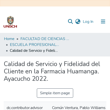
(current)
Log In
Communities
Home
FACULTAD DE CIENCIAS DE LA SALUD
&
ESCUELA PROFESIONAL DE FARMACIA Y BIOQUÍMICA
Collections
Calidad de Servicio y Fidelidad del Cliente en la Farmacia Huamanga. Ayacucho 2022.
All of DSpace
Calidad de Servicio y Fidelidad del
Cliente en la Farmacia Huamanga.
Statistics
Ayacucho 2022.
Simple item page
dc.contributor.advisor
Común Ventura, Pablo Williams