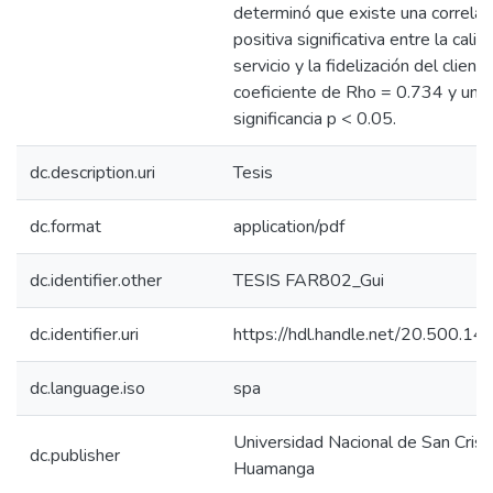
determinó que existe una correlac
positiva significativa entre la calid
servicio y la fidelización del client
coeficiente de Rho = 0.734 y un v
significancia p < 0.05.
dc.description.uri
Tesis
dc.format
application/pdf
dc.identifier.other
TESIS FAR802_Gui
dc.identifier.uri
https://hdl.handle.net/20.500.1
dc.language.iso
spa
Universidad Nacional de San Crist
dc.publisher
Huamanga