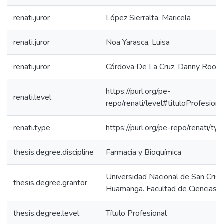
renati.juror
López Sierralta, Maricela
renati.juror
Noa Yarasca, Luisa
renati.juror
Córdova De La Cruz, Danny Roosv
https://purl.org/pe-
renati.level
repo/renati/level#tituloProfesiona
renati.type
https://purl.org/pe-repo/renati/ty
thesis.degree.discipline
Farmacia y Bioquímica
Universidad Nacional de San Crist
thesis.degree.grantor
Huamanga. Facultad de Ciencias d
thesis.degree.level
Título Profesional