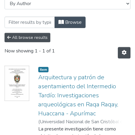
Browsing FACULTAD DE CIENCIAS SOCIAL
Browse
All browse results
Now showing
1 - 1 of 1
Item
Arquitectura y patrón de
asentamiento del Intermedio
Tardío: Investigaciones
arqueológicas en Raqa Raqay,
Huaccana - Apurímac
(
Universidad Nacional de San Cristóbal de
Huamanga
La presente investigación tiene como
,
2024
)
Allende Joaquin, Daniel
;