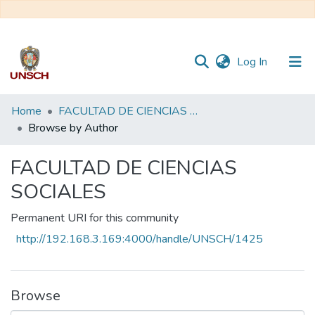
(current)
Log In
Communities
Home
FACULTAD DE CIENCIAS SOCIALES
&
Browse by Author
Collections
FACULTAD DE CIENCIAS
All of DSpace
SOCIALES
Permanent URI for this community
http://192.168.3.169:4000/handle/UNSCH/1425
Browse