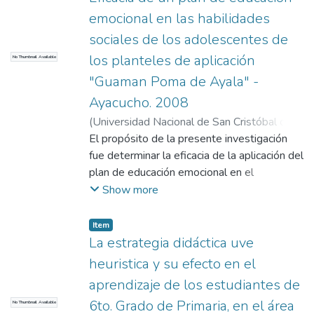
generar programas educativos que permitan
emocional en las habilidades
incrementar la cobertura de donantes
sociales de los adolescentes de
potenciales. Para tal propósito, se planteó
los planteles de aplicación
No Thumbnail Available
un nivel de investigación explicativo con
diseño cuasi experimental. El área de
"Guaman Poma de Ayala" -
estudio fue la comunidad de Santa Elena. La
Ayacucho. 2008
muestra estuvo confirmada por 96 adultos,
(
Universidad Nacional de San Cristóbal de
distribuidos en dos grupos muestrales:
Huamanga
El propósito de la presente investigación
,
2009
)
Loayza Gómez, Urcina
;
control (48) y experimental (48). La técnica
Molina Richter, Marcial
fue determinar la eficacia de la aplicación del
de recolección de datos fue la entrevista.
plan de educación emocional en el
incremento de habilidades sociales de los
Show more
adolescentes de los Planteles de
Aplicación "Guamán Poma de Ayala". El tipo
Item
de investigación es explicativo. El diseño de
La estrategia didáctica uve
investigación es cuasi - experimental. La
heuristica y su efecto en el
muestra fue de 60 adolescentes de 15
aprendizaje de los estudiantes de
años matriculados en el cuarto año de
6to. Grado de Primaria, en el área
No Thumbnail Available
educación secundaria de los Planteles de