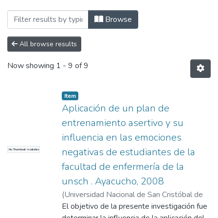
Browsing ESCUELA DE POSGRADO by Su
Browse
All browse results
Now showing
1 - 9 of 9
Item
Aplicación de un plan de
entrenamiento asertivo y su
influencia en las emociones
negativas de estudiantes de la
No Thumbnail Available
facultad de enfermería de la
unsch . Ayacucho, 2008
(
Universidad Nacional de San Cristóbal de
Huamanga
El objetivo de la presente investigación fue
,
2010
)
Saavedra Silvera, Erika