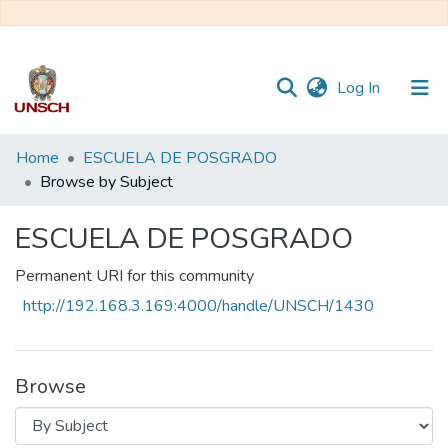
(current)
Log In
Communities
Home
ESCUELA DE POSGRADO
&
Browse by Subject
Collections
ESCUELA DE POSGRADO
All of DSpace
Permanent URI for this community
http://192.168.3.169:4000/handle/UNSCH/1430
Browse