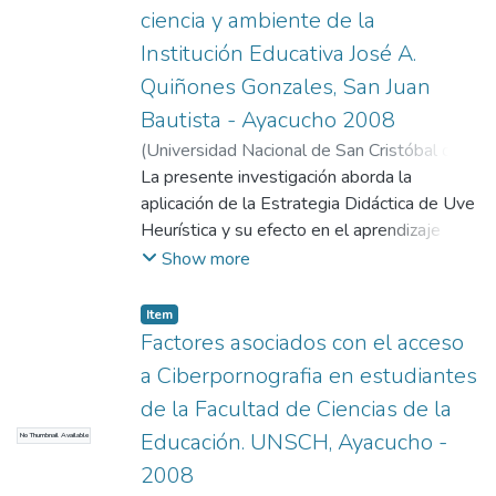
Aplicación "Guamán Poma de Ayala",
ciencia y ambiente de la
distribuidos del siguiente modo: grupo
Institución Educativa José A.
control (30 alumnos del 4° años A) y
Quiñones Gonzales, San Juan
experimental (30 alumnos del 4° año 8). La
Bautista - Ayacucho 2008
técnica de recolección de datos fue la
encuesta, entrevista semi - estructurada y
(
Universidad Nacional de San Cristóbal de
observación estructurada; el instrumento,
Huamanga
La presente investigación aborda la
,
2009
)
Flores Curiñaupa, Eladio
;
fue la Lista de Evaluación de Habilidades
Cabanillas Alvarado, Gualberto
aplicación de la Estrategia Didáctica de Uve
Sociales. En el análisis estadístico de los
Heurística y su efecto en el aprendizaje
datos se empleó la prueba de Wilcoxon y la
conceptual, procedimental y actitudinal de
Show more
U de Mann - Whithey.
los estudiantes de 6to grado de Primaria de
la Institución Educativa Pública "José A.
Item
Quiñones Gonzales". La razón principal para
Factores asociados con el acceso
investigar la temática propuesta responde a
a Ciberpornografia en estudiantes
que predomina aún la formación tradicional
de la Facultad de Ciencias de la
de los estudiantes de educación básica
Educación. UNSCH, Ayacucho -
No Thumbnail Available
regular, en vista que el colectivo docente
continúa empleando el enfoque conductista
2008