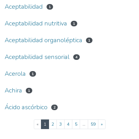
Aceptabilidad
1
Aceptabilidad nutritiva
1
Aceptabilidad organoléptica
1
Aceptabilidad sensorial
4
Acerola
1
Achira
1
Ácido ascórbico
2
(current)
«
1
2
3
4
5
...
59
»