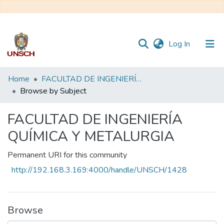
(current)
Log In
Communities
Home
FACULTAD DE INGENIERÍA QUÍMICA Y METALURGIA
&
Browse by Subject
Collections
FACULTAD DE INGENIERÍA
All of DSpace
QUÍMICA Y METALURGIA
Permanent URI for this community
http://192.168.3.169:4000/handle/UNSCH/1428
Browse