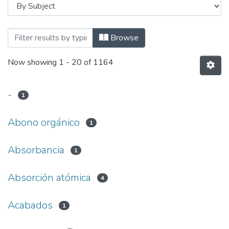
Browsing FACULTAD DE INGENIERÍA QU
Browse
Now showing
1 - 20 of 1164
-
1
Abono orgánico
1
Absorbancia
1
Absorción atómica
4
Acabados
1