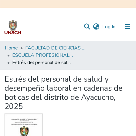
(current)
Log In
Communities
Home
FACULTAD DE CIENCIAS DE LA SALUD
&
ESCUELA PROFESIONAL DE FARMACIA Y BIOQUÍMICA
Collections
Estrés del personal de salud y desempeño laboral en cadenas de boticas del distrito de Ayacucho, 2025
All of DSpace
Estrés del personal de salud y
desempeño laboral en cadenas de
Statistics
boticas del distrito de Ayacucho,
2025