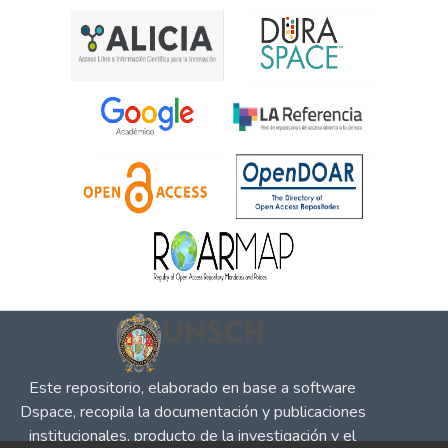
Este repositorio, elaborado en base a software
Dspace, recopila la documentación y publicaciones
institucionales, producto de la investigación y el