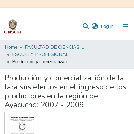
(current)
Log In
Communities
Home
FACULTAD DE CIENCIAS ECONÓMICAS, ADMINISTRATIVAS Y CONTABLES
&
ESCUELA PROFESIONAL DE ECONOMÍA
Collections
Producción y comercialización de la tara sus efectos en el ingreso de los productores en la región de Ayacucho: 2007 - 2009
All of DSpace
Producción y comercialización de la
tara sus efectos en el ingreso de los
Statistics
productores en la región de
Ayacucho: 2007 - 2009