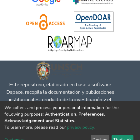
Este repositorio, elaborado en base a software
Dspace, recopila la documentación y publicaciones
institucionales, producto de la investigación y el
desempeño en defensa de la competencia, la
We collect and process your personal information for the
following purposes:
Authentication, Preferences,
propiedad intelectual y protección al consumidor, para
Acknowledgement and Statistics
.
su difusión en el entorno social y académico.
To learn more, please read our
privacy policy
.
DSpace software
copyright © 2002-2026
LYRASIS
Cookie
Privacy
End User
Send
Customize
Decline
That's ok