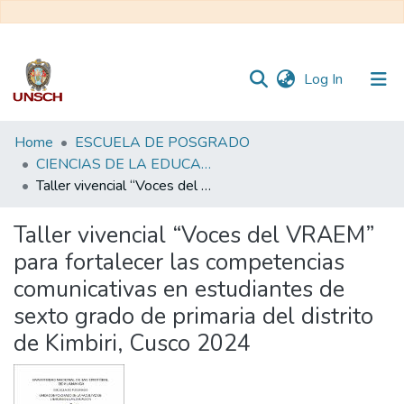
(current)
Log In
Communities
Home
ESCUELA DE POSGRADO
&
CIENCIAS DE LA EDUCACIÓN - DOCTORADO EN EDUCACIÓN
Collections
Taller vivencial “Voces del VRAEM” para fortalecer las competencias comunicativas en estudiantes de sexto grado de primaria del distrito de Kimbiri, Cusco 2024
All of DSpace
Taller vivencial “Voces del VRAEM”
para fortalecer las competencias
Statistics
comunicativas en estudiantes de
sexto grado de primaria del distrito
de Kimbiri, Cusco 2024