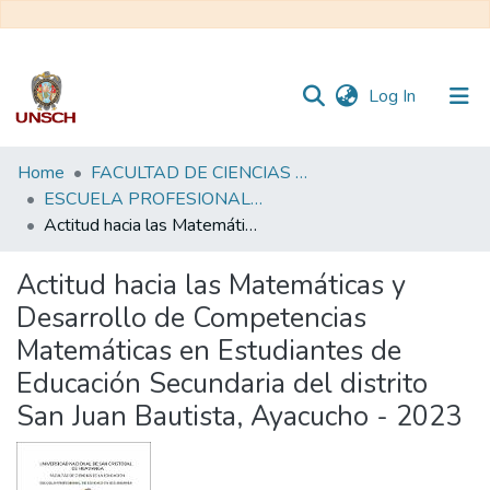
(current)
Log In
Communities
Home
FACULTAD DE CIENCIAS DE LA EDUCACIÓN
&
ESCUELA PROFESIONAL DE EDUCACIÓN SECUNDARIA
Collections
Actitud hacia las Matemáticas y Desarrollo de Competencias Matemáticas en Estudiantes de Educación Secundaria del distrito San Juan Bautista, Ayacucho - 2023
All of DSpace
Actitud hacia las Matemáticas y
Desarrollo de Competencias
Statistics
Matemáticas en Estudiantes de
Educación Secundaria del distrito
San Juan Bautista, Ayacucho - 2023