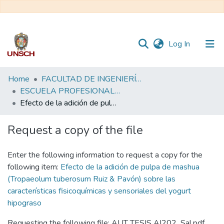
(current)
Log In
Communities
Home
FACULTAD DE INGENIERÍA QUÍMICA Y METALURGIA
&
ESCUELA PROFESIONAL DE INGENIERÍA AGROINDUSTRIAL - TESIS
Collections
Efecto de la adición de pulpa de mashua (Tropaeolum tuberosum Ruiz & Pavón) sobre las características fisicoquímicas y sensoriales del yogurt hipograso
All of DSpace
Request a copy of the file
Statistics
Enter the following information to request a copy for the
following item:
Efecto de la adición de pulpa de mashua
(Tropaeolum tuberosum Ruiz & Pavón) sobre las
características fisicoquímicas y sensoriales del yogurt
hipograso
Requesting the following file: AUT TESIS AI202_Sal.pdf