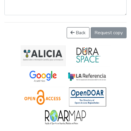
Back
Request copy