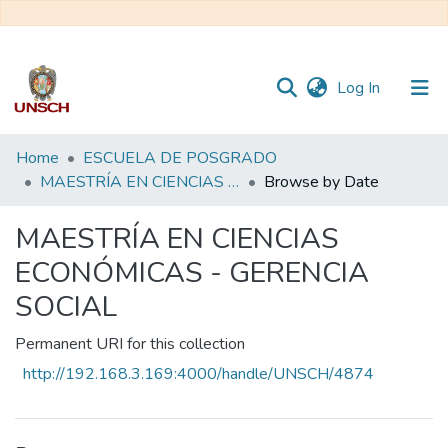
(current)
Log In
Communities
Home
ESCUELA DE POSGRADO
&
MAESTRÍA EN CIENCIAS ECONÓMICAS - GERENCIA SOCIAL
Browse by Date
Collections
MAESTRÍA EN CIENCIAS
All of DSpace
ECONÓMICAS - GERENCIA
SOCIAL
Permanent URI for this collection
http://192.168.3.169:4000/handle/UNSCH/4874