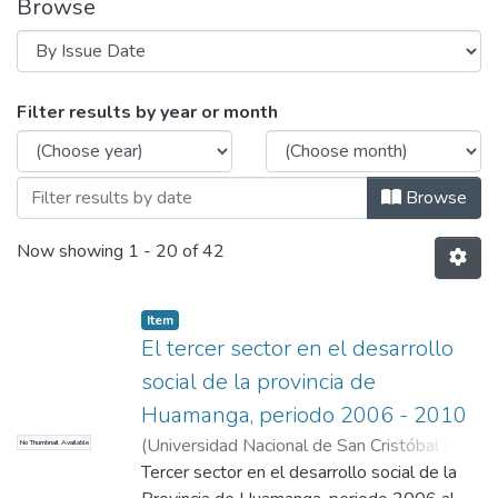
Browse
Browsing MAESTRÍA EN CIENCIAS ECON
Filter results by year or month
Browse
Now showing
1 - 20 of 42
Item
El tercer sector en el desarrollo
social de la provincia de
Huamanga, periodo 2006 - 2010
(
Universidad Nacional de San Cristóbal de
No Thumbnail Available
Huamanga
Tercer sector en el desarrollo social de la
,
2011
)
Aguilar García, Roberto