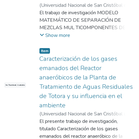
(
Universidad Nacional de San Cristóbal de
Huamanga
El trabajo de investigación MODELO
,
2006
)
Véliz Flores, Raúl
;
Véliz
Flores, Raúl Ricardo
MATEMÁTICO DE SEPARACIÓN DE
MEZCLAS MUL TICOMPONENTES DE
SOLVENTES, POR CONDENSACION EN
Show more
PRESENCIA DE AIRE, contiene la
formulación y aplicación del modelo
Item
matemático de la teoría de película para la
Caracterización de los gases
condensación de vapores
emanados del Reactor
multicomponentes, basado en los
anaeróbicos de la Planta de
resultados de las pruebas experimentales
Tratamiento de Aguas Residuales
No Thumbnail Available
realizados con los procesos de separación
por condensación de los sistemas, agua-
de Totora y su influencia en el
aire, etanol-agua, etanol-agua-aire y
ambiente
metanol-aire. La aplicación del modelo
(
Universidad Nacional de San Cristóbal de
matemático de la condensación a los
Huamanga
El presente trabajo de investigación,
,
2011
)
Gonzales Chinquillo,
procesos de separación mencionados
Julián Teódulo
titulado Caracterización de los gases
;
García Blásquez Morote,
anteriormente utiliza las leyes y principios
Jorge Sotero
emanados del reactor anaeróbico de la