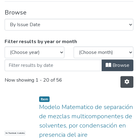
Browse
Browsing MAESTRÍA EN CIENCIAS DE L
Filter results by year or month
Browse
Now showing
1 - 20 of 56
Item
Modelo Matematico de separación
de mezclas multicomponentes de
solventes, por condensación en
presencia del aire
No Thumbnail Available