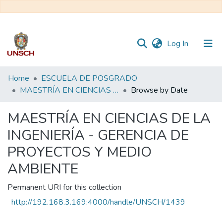
(current)
Log In
Communities
Home
ESCUELA DE POSGRADO
&
MAESTRÍA EN CIENCIAS DE LA INGENIERÍA - GERENCIA DE PROYECTOS Y MEDIO AMBIENTE
Browse by Date
Collections
MAESTRÍA EN CIENCIAS DE LA
All of DSpace
INGENIERÍA - GERENCIA DE
PROYECTOS Y MEDIO
AMBIENTE
Permanent URI for this collection
http://192.168.3.169:4000/handle/UNSCH/1439