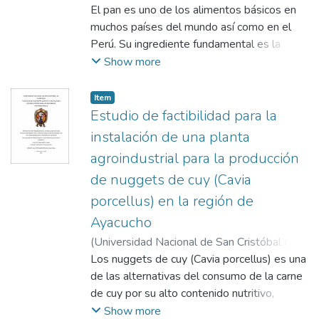
Huamanga
El pan es uno de los alimentos básicos en
,
2018
)
García Cisneros, Miguel
Ángel
muchos países del mundo así como en el
;
De La Cruz Fernández, Eusebio
Perú. Su ingrediente fundamental es la
harina de trigo que tiene un contenido de
Show more
proteína relativamente bajo y cuya
composición de aminoácidos esenciales es
Item
deficiente especialmente en lisina.
Estudio de factibilidad para la
Afortunadamente, la proteína de este
instalación de una planta
cereal es complementaria con la de las
agroindustrial para la producción
leguminosas o tubérculos, que tienen una
de nuggets de cuy (Cavia
buena concentración de lisina, aunque es
deficiente en aminoácidos azufrados
porcellus) en la región de
metionina y triptófano (Acero y Barrera
Ayacucho
1996). Las mezclas de productos como
(
Universidad Nacional de San Cristóbal de
cereales y tubérculos es una buena
Huamanga
Los nuggets de cuy (Cavia porcellus) es una
,
2019
)
Cancho Palomino,
estrategia para conseguir el mejoramiento
Soleda
de las alternativas del consumo de la carne
;
Chávez Moscoso, Roosvelt Sandro
;
de calidad de los alimentos. Ordoñez
Hernández Mavila, Jack Edson
de cuy por su alto contenido nutritivo,
(1993) menciona que en nuestro país la
protéico a la vez es altamente digestible,
Show more
demanda de harina de trigo es bastante alta