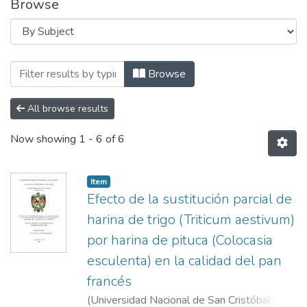
Browse
Browsing ESCUELA PROFESIONAL DE ING
Browse
All browse results
Now showing
1 - 6 of 6
Item
Efecto de la sustitución parcial de
harina de trigo (Triticum aestivum)
por harina de pituca (Colocasia
esculenta) en la calidad del pan
francés
(
Universidad Nacional de San Cristóbal de