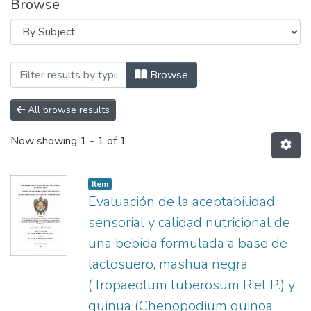
Browse
Browsing ESCUELA PROFESIONAL DE ING
Browse
All browse results
Now showing
1 - 1 of 1
Item
Evaluación de la aceptabilidad
sensorial y calidad nutricional de
una bebida formulada a base de
lactosuero, mashua negra
(Tropaeolum tuberosum R.et P.) y
quinua (Chenopodium quinoa