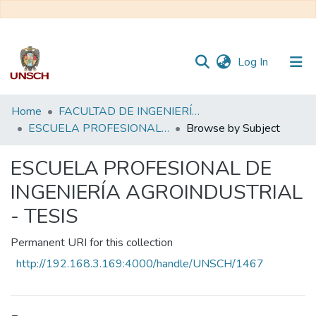
(current)
Log In
Communities
Home
FACULTAD DE INGENIERÍA QUÍMICA Y METALURGIA
&
ESCUELA PROFESIONAL DE INGENIERÍA AGROINDUSTRIAL - TESIS
Browse by Subject
Collections
ESCUELA PROFESIONAL DE
All of DSpace
INGENIERÍA AGROINDUSTRIAL
- TESIS
Permanent URI for this collection
http://192.168.3.169:4000/handle/UNSCH/1467