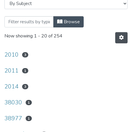
Browsing ESCUELA PROFESIONAL DE E
Browse
Now showing
1 - 20 of 254
2010
3
2011
1
2014
3
38030
1
38977
1