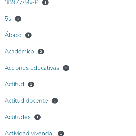
38977/Mx-P
1
5s
1
Ábaco
1
Académico
2
Acciones educativas
1
Actitud
1
Actitud docente
1
Actitudes
1
Actividad vivencial
1