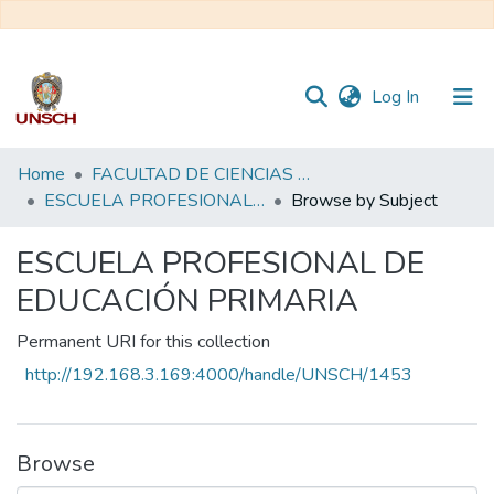
(current)
Log In
Communities
Home
FACULTAD DE CIENCIAS DE LA EDUCACIÓN
&
ESCUELA PROFESIONAL DE EDUCACIÓN PRIMARIA
Browse by Subject
Collections
ESCUELA PROFESIONAL DE
All of DSpace
EDUCACIÓN PRIMARIA
Permanent URI for this collection
http://192.168.3.169:4000/handle/UNSCH/1453
Browse