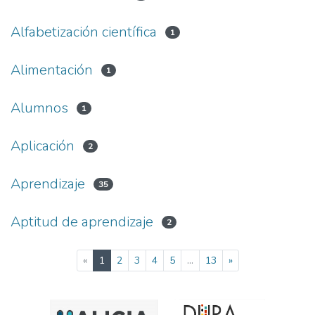
Alfabetización científica
1
Alimentación
1
Alumnos
1
Aplicación
2
Aprendizaje
35
Aptitud de aprendizaje
2
(current)
«
1
2
3
4
5
...
13
»