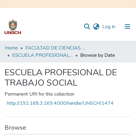
(current)
Log In
Communities
Home
FACULTAD DE CIENCIAS SOCIALES
&
ESCUELA PROFESIONAL DE TRABAJO SOCIAL
Browse by Date
Collections
ESCUELA PROFESIONAL DE
All of DSpace
TRABAJO SOCIAL
Permanent URI for this collection
http://192.168.3.169:4000/handle/UNSCH/1474
Browse