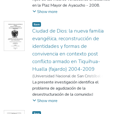
en la Plaz Mayor de Ayacucho - 2008.
Show more
Item
Ciudad de Dios: la nueva familia
evangélica, reconstrucción de
identidades y formas de
convivencia en contexto post
conflicto armado en Tiquihua-
Hualla (fajardo) 2004-2009
(
Universidad Nacional de San Cristóbal de
Huamanga
La presente investigación identifica el
,
2014
)
Rivera Sulca, Leonor
;
Reynaga Farfán, Gumercinda
problema de agudización de la
desestructuración de la comunidad
campesina y la familia en un contexto de
Show more
postconflicto armado interno en el área rural
de la región Ayacucho y las alternativas de
Item