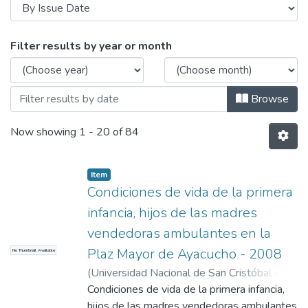
Browsing ESCUELA PROFESIONAL DE TR
Filter results by year or month
Browse
Now showing
1 - 20 of 84
Item
Condiciones de vida de la primera
infancia, hijos de las madres
vendedoras ambulantes en la
Plaz Mayor de Ayacucho - 2008
No Thumbnail Available
(
Universidad Nacional de San Cristóbal de
Huamanga
Condiciones de vida de la primera infancia,
,
2012
)
Marquina Vásquez,
Liliana
hijos de las madres vendedoras ambulantes
;
Aviléz Peña, Geraldina